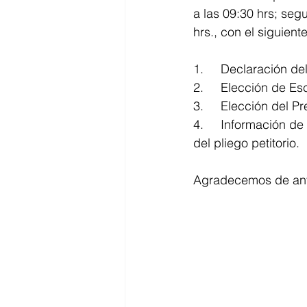
a las 09:30 hrs; seg
hrs., con el siguient
1.	Declaración d
2.	Elección de E
3.	Elección del 
4.	Información de la Comisión Revisora del Contrato Colectivo de Trabajo y aprobación 
del pliego petitorio.
Agradecemos de ante