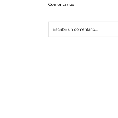
Comentarios
Escribir un comentario...
Toma de tallas para los
uniformes del ejercicio
2026.
C. Agustin Melgar 15, Niños
Querétaro.