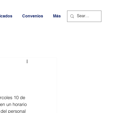
icados
Convenios
Más
ércoles 10 de 
en un horario 
 del personal 