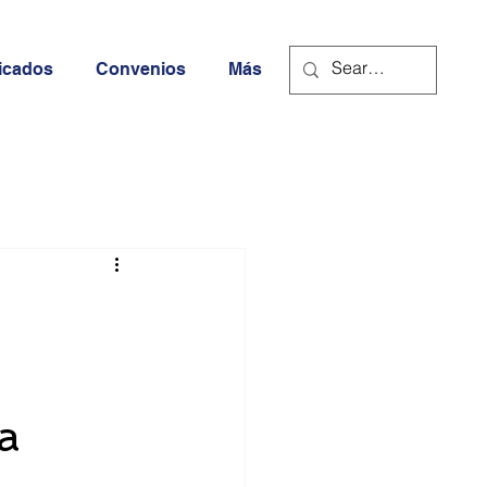
icados
Convenios
Más
a