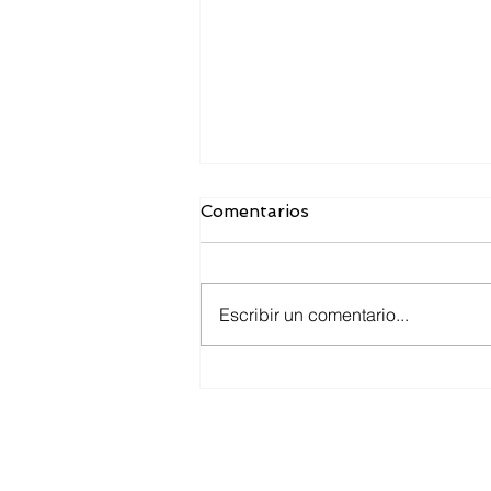
Comentarios
Escribir un comentario...
Toma de tallas para los
uniformes del ejercicio
2026.