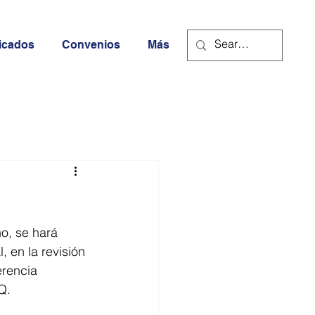
icados
Convenios
Más
o, se hará 
 en la revisión 
erencia 
Q. 