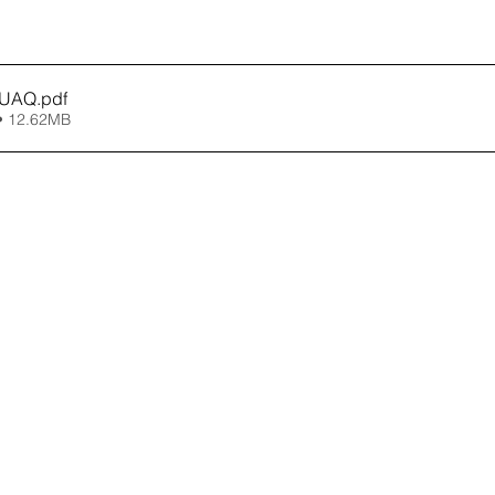
TEUAQ
.pdf
• 12.62MB