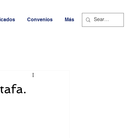
icados
Convenios
Más
tafa.