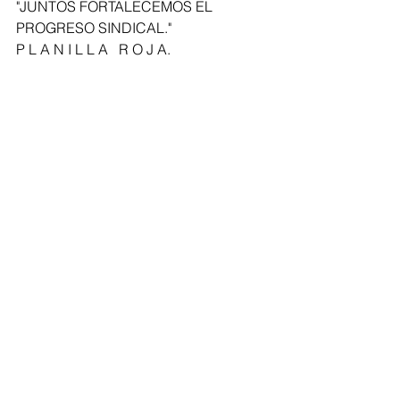
"JUNTOS FORTALECEMOS EL 
PROGRESO SINDICAL." 
P L A N I L L A   R O J A.